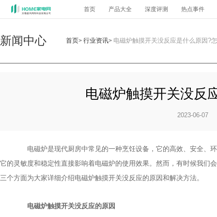
首页
产品大全
深度评测
热点事件
新闻中心
首页
行业资讯
电磁炉触摸开关没反应是什么原因?怎
>
>
电磁炉触摸开关没反应
2023-06-07
电磁炉是现代厨房中常见的一种烹饪设备，它的高效、安全、环保
它的灵敏度和稳定性直接影响着电磁炉的使用效果。然而，有时候我们会
三个方面为大家详细介绍电磁炉触摸开关没反应的原因和解决方法。
电磁炉触摸开关没反应的原因