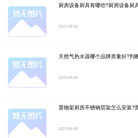
厨房设备厨具有哪些?厨房设备厨
2023-06-02
天然气热水器哪个品牌质量好?判
2023-06-05
置物架厨房不锈钢层架怎么安装?
2023-06-08