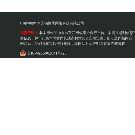
Copyright © 无锡据风网络科技有限公司
免责声明：
非本网作品均来自互联网或用户自行上传，本网只起到信息
多信息，并不代表本网赞同其观点和对其真实性负责。如涉及作品内容、
网联系，我们将核实后进行删除，本网站对此声明具有最终解释权。
苏ICP备16062041号-23