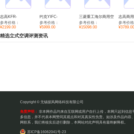
志高KFR-
约克YIFC-
三菱重工海尔商用空
志高商用
35GW/C96+N3壁挂
260BⅢ/3CA商用空调
调
RFD50
参考价格：
参考价格：
参考价格：
参考价格
式空调参数功率/噪
参数功率/尺寸/噪音
RFD13WG/RFC13WG
音/尺寸
¥2199.00
¥5999.00
¥15098.00
¥3789.0
音/风量
参数功率/尺寸/能效
精选立式空调评测资讯
Copyright © 无锡据风网络科技有限公司
免责声明：
非本网作品均来自互联网或用户自行上传，本网只起到信息
多信息，并不代表本网赞同其观点和对其真实性负责。如涉及作品内容、
网联系，我们将核实后进行删除，本网站对此声明具有最终解释权。
苏ICP备16062041号-23