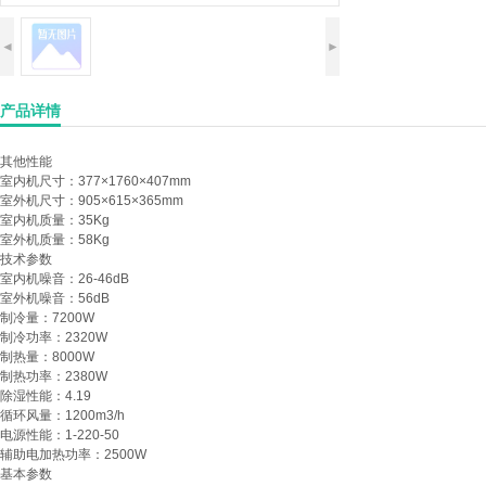
◄
►
产品详情
其他性能
室内机尺寸：
377×1760×407mm
室外机尺寸：
905×615×365mm
室内机质量：
35Kg
室外机质量：
58Kg
技术参数
室内机噪音：
26-46dB
室外机噪音：
56dB
制冷量：
7200W
制冷功率：
2320W
制热量：
8000W
制热功率：
2380W
除湿性能：
4.19
循环风量：
1200m3/h
电源性能：
1-220-50
辅助电加热功率：
2500W
基本参数