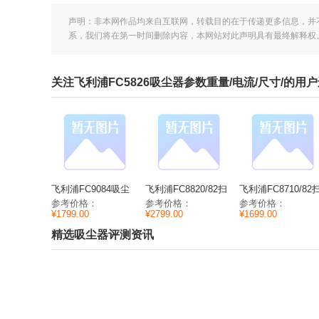
声明：非本网作品均来自互联网，转载目的在于传递更多信息，并
系，我们将在第一时间删除内容，本网站对此声明具有最终解释权
关注飞利浦FC5826吸尘器参数重量/电流/尺寸/的用
飞利浦FC9084吸尘
飞利浦FC8820/82扫
飞利浦FC8710/82
器参数重量/电流/尺
地机参数容积/电源/
地机参数容积/电源/
参考价格：
参考价格：
参考价格：
寸/
速度
速度
¥1799.00
¥2799.00
¥1699.00
精选吸尘器评测资讯