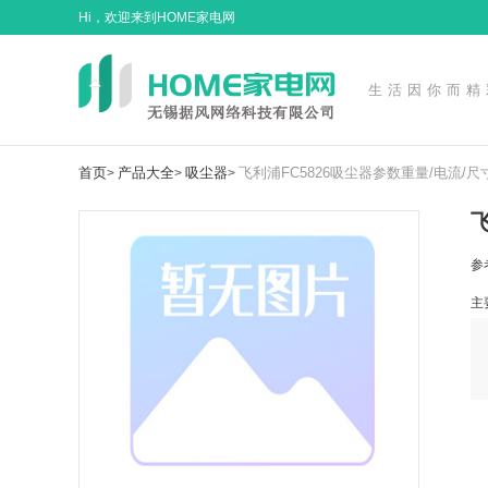
Hi，欢迎来到HOME家电网
生活因你而精
首页
产品大全
吸尘器
飞利浦FC5826吸尘器参数重量/电流/尺寸
>
>
>
飞
参
主