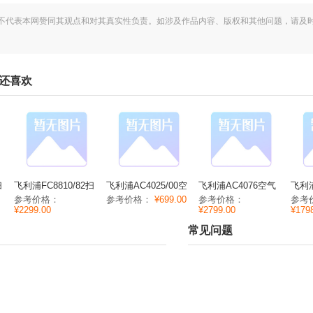
不代表本网赞同其观点和对其真实性负责。如涉及作品内容、版权和其他问题，请及
。
户还喜欢
扫
飞利浦FC8810/82扫
飞利浦AC4025/00空
飞利浦AC4076空气
飞利浦
地机参数噪音/容积/
气净化器参数尺寸/重
净化器参数功率/尺
气净
参考价格：
参考价格：
¥699.00
参考价格：
参考
电源
量/电压
寸/重量
量/
¥2299.00
¥2799.00
¥179
常见问题