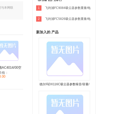
时与本网联
1
飞利浦FC9084吸尘器参数重量/电
流/尺寸/
2
飞利浦FC5826吸尘器参数重量/电
流/尺寸/
新加入的 产品
AC4014/00空
化器参数尺寸/重
价格：
电压
8.00
德尔玛DX116C吸尘器参数噪音/容量/
重量