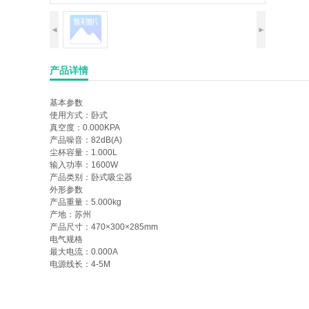
◄
►
产品详情
基本参数
使用方式：
卧式
真空度：
0.000KPA
产品噪音：
82dB(A)
尘杯容量：
1.000L
输入功率：
1600W
产品类别：
卧式吸尘器
外形参数
产品重量：
5.000kg
产地：
苏州
产品尺寸：
470×300×285mm
电气规格
最大电流：
0.000A
电源线长：
4-5M