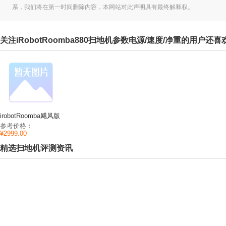
系，我们将在第一时间删除内容，本网站对此声明具有最终解释权。
关注iRobotRoomba880扫地机参数电源/速度/净重的用户还喜
irobotRoomba飓风版
扫地机参数速度/净
参考价格：
重/尺寸
¥2999.00
精选扫地机评测资讯