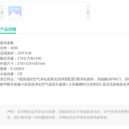
◄
►
产品详情
基本参数
功率：
40W
适用面积：
20平方米
额定风量：
179立方米/小时
外观尺寸：
378×218×587mm
重量：
8.100KG
水箱容量：
2升
其它特点：
\"能加湿的空气净化器莱克润净星配置5重净化模块，高效解决PM2.5、
除甲醛等装修污染加湿净化空气滋润又健康1.大风量瞬时洁净房间2.直流无刷电机长寿命低
声明：非本网作品均来自互联网，转载目的在于传递更多信息，并不代表本网赞
系，我们将在第一时间删除内容，本网站对此声明具有最终解释权。