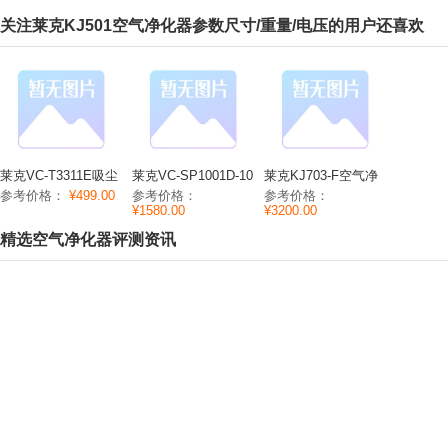
关注莱克KJ501空气净化器参数尺寸/重量/电压的用户还喜欢
莱克VC-T3311E吸尘
莱克VC-SP1001D-10
莱克KJ703-F空气净
器参数噪音/容量/重
吸尘器参数容量/重
化器参数功率/尺寸/
参考价格：
¥499.00
参考价格：
参考价格：
量
量/电流
重量
¥1580.00
¥3200.00
精选空气净化器评测资讯