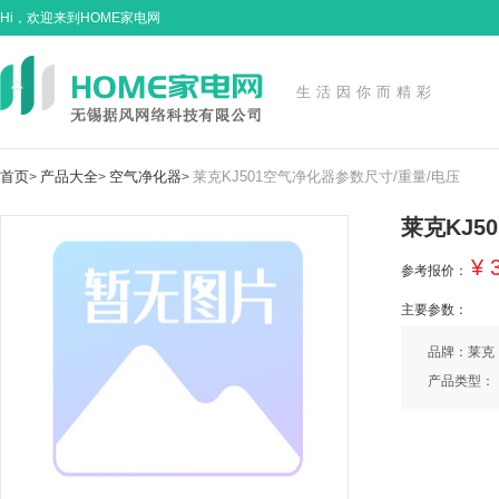
Hi，欢迎来到HOME家电网
生活因你而精彩
首页
产品大全
空气净化器
莱克KJ501空气净化器参数尺寸/重量/电压
>
>
>
莱克KJ5
¥ 
参考报价：
主要参数：
品牌：莱克
产品类型：