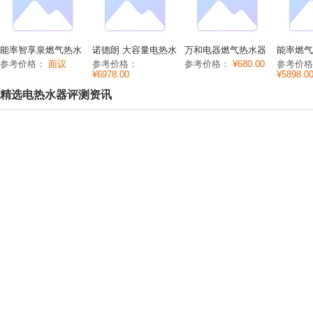
能率智享泉燃气热水
诺德朗 大容量电热水
万和电器燃气热水器
能率燃气
器GQ-16D2AFE功能
器EDY150/200/300
JSQ16-8B(Q8B20)功
JSQ31
参考价格：
面议
参考价格：
参考价格：
¥680.00
参考价格
参数/价格/图片
功能参数/价格/图片
能参数/价格/图片
价格/图
¥6978.00
¥5898.0
精选电热水器评测资讯