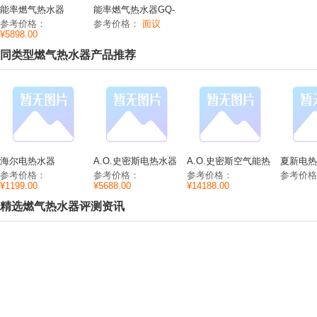
能率燃气热水器
能率燃气热水器GQ-
JSQ31-D2功能参数/
2037WS-H-1功能参
参考价格：
参考价格：
面议
价格/图片
数/价格/图片
¥5898.00
同类型燃气热水器产品推荐
海尔电热水器
A.O.史密斯电热水器
A.O.史密斯空气能热
夏新电热水
ES80H-HC(E)功能参
EWH-100D9功能参
水器HPA-50D1.0A功
国色天香
参考价格：
参考价格：
参考价格：
参考价
数/价格/图片
数/价格/图片
能参数/价格/图片
格/图片
¥1199.00
¥5688.00
¥14188.00
精选燃气热水器评测资讯