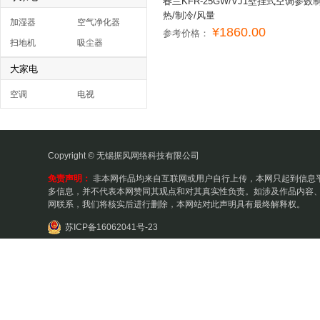
春兰KFR-25GW/VJ1壁挂式空调参数
热/制冷/风量
加湿器
空气净化器
¥1860.00
参考价格：
扫地机
吸尘器
大家电
空调
电视
Copyright © 无锡据风网络科技有限公司
免责声明：
非本网作品均来自互联网或用户自行上传，本网只起到信息
多信息，并不代表本网赞同其观点和对其真实性负责。如涉及作品内容、
网联系，我们将核实后进行删除，本网站对此声明具有最终解释权。
苏ICP备16062041号-23