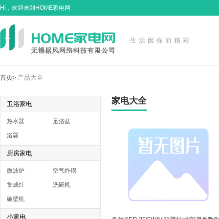
Hi，欢迎来到HOME家电网
生活因你而精彩
首页
产品大全
>
家电大全
卫浴家电
热水器
足浴盆
浴霸
厨房家电
微波炉
空气炸锅
集成灶
洗碗机
破壁机
小家电