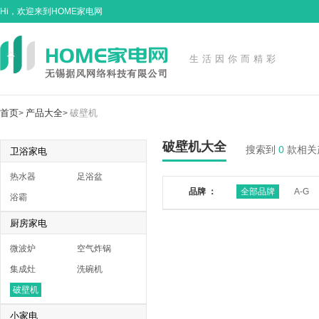
Hi，欢迎来到HOME家电网
生活因你而精彩
首页
产品大全
破壁机
>
>
破壁机大全
搜索到
0
款相关
卫浴家电
热水器
足浴盆
品牌 ：
全部品牌
A-G
浴霸
厨房家电
微波炉
空气炸锅
集成灶
洗碗机
破壁机
小家电