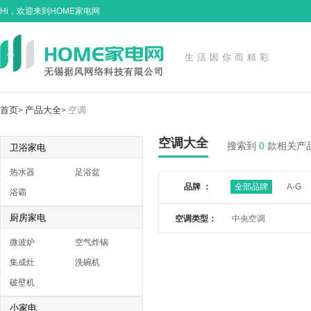
Hi，欢迎来到HOME家电网
生活因你而精彩
首页
产品大全
空调
>
>
空调大全
搜索到
0
款相关产
卫浴家电
热水器
足浴盆
品牌 ：
全部品牌
A-G
浴霸
厨房家电
空调类型：
中央空调
微波炉
空气炸锅
集成灶
洗碗机
破壁机
小家电