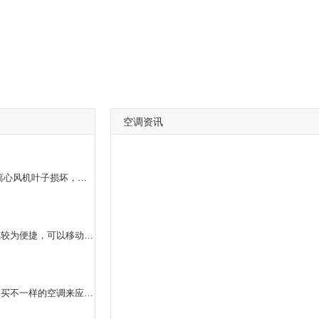
空调资讯
室外机振动大，查验服务器是不是安裝有减振垫;外离心风机叶子损坏，转动不平衡;离心风机毁坏，本身造成噪声;机壳没装好，查验螺钉是否有少，管路与管路中间，管路与机壳中间是否有撞击和磨擦。
空调的种类有很多，移动空调是一种容积较为精巧，而且较为便捷，可以移动的空调商品，它的应用实际效果也是较为非常好的。而假如要清理移动空调得话，首先要把移动空调的滤网取下清理整洁，随后要把空调的內外都清洗整洁，再把过滤网装回来就可以了。
空调的类型十分多种多样，依据不一样的状况，我们要购买不一样的空调来应用，那样才可以做到比较好是的实际效果。新的移动空调是一款十分非常好的商品，它的容积精巧，而且可以适用多种多样自然环境，不容易占有过多的室内空间，而且能产生非常好的致冷实际效果，价钱还不贵。