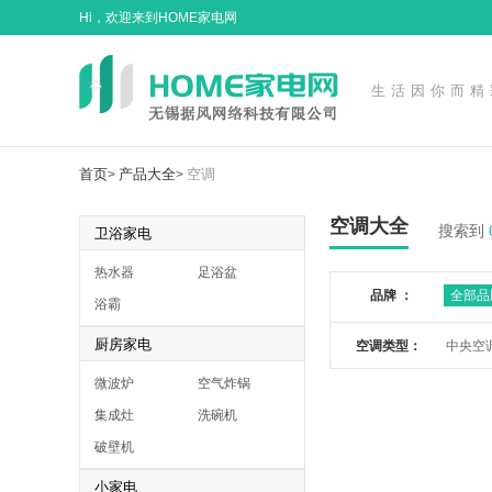
Hi，欢迎来到HOME家电网
生活因你而精
首页
产品大全
空调
>
>
空调大全
搜索到
卫浴家电
热水器
足浴盆
品牌 ：
全部品
浴霸
厨房家电
空调类型：
中央空
微波炉
空气炸锅
集成灶
洗碗机
破壁机
小家电