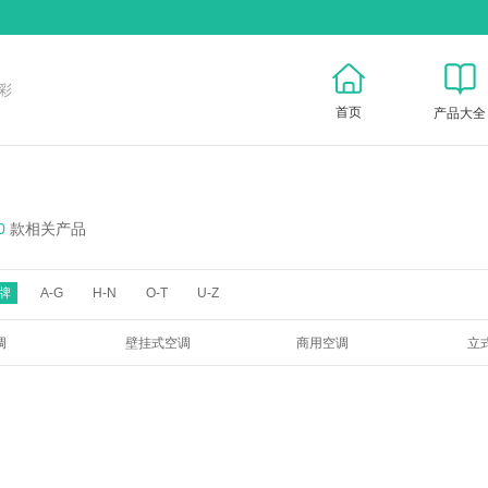
彩
首页
产品大全
0
款相关产品
牌
A-G
H-N
O-T
U-Z
调
壁挂式空调
商用空调
立