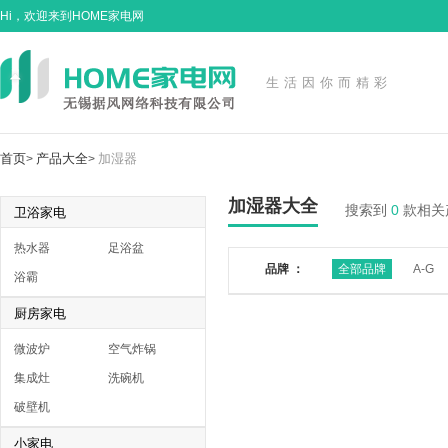
Hi，欢迎来到HOME家电网
生活因你而精彩
首页
产品大全
加湿器
>
>
加湿器大全
搜索到
0
款相关
卫浴家电
热水器
足浴盆
品牌 ：
全部品牌
A-G
浴霸
厨房家电
微波炉
空气炸锅
集成灶
洗碗机
破壁机
小家电