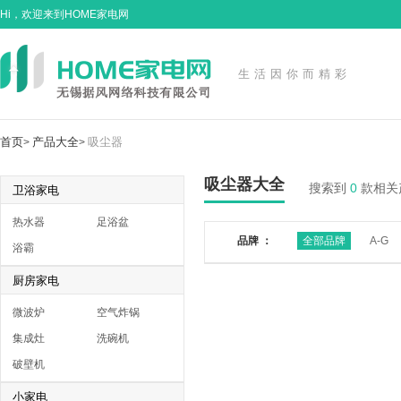
Hi，欢迎来到HOME家电网
生活因你而精彩
首页
产品大全
吸尘器
>
>
吸尘器大全
搜索到
0
款相关
卫浴家电
热水器
足浴盆
品牌 ：
全部品牌
A-G
浴霸
厨房家电
微波炉
空气炸锅
集成灶
洗碗机
破壁机
小家电