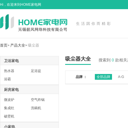
Hi，欢迎来到HOME家电网
生活因你而精彩
首页
产品大全
吸尘器
>
>
吸尘器大全
搜索到
0
款相关
卫浴家电
热水器
足浴盆
品牌 ：
全部品牌
A-G
浴霸
厨房家电
微波炉
空气炸锅
集成灶
洗碗机
破壁机
小家电