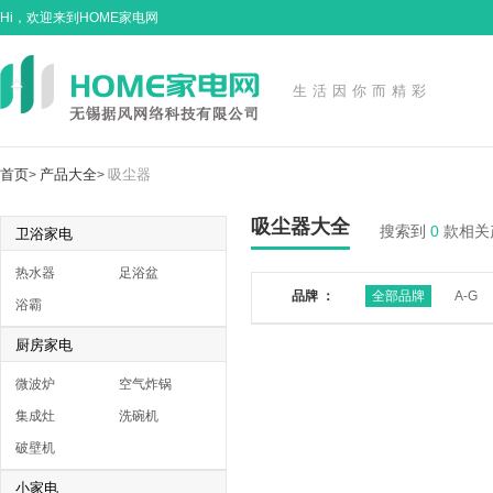
Hi，欢迎来到HOME家电网
生活因你而精彩
首页
产品大全
吸尘器
>
>
吸尘器大全
搜索到
0
款相关
卫浴家电
热水器
足浴盆
品牌 ：
全部品牌
A-G
浴霸
厨房家电
微波炉
空气炸锅
集成灶
洗碗机
破壁机
小家电