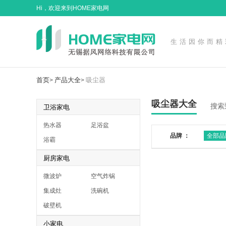
Hi，欢迎来到HOME家电网
生活因你而精
首页
产品大全
吸尘器
>
>
吸尘器大全
搜索
卫浴家电
热水器
足浴盆
品牌 ：
全部品
浴霸
厨房家电
微波炉
空气炸锅
集成灶
洗碗机
破壁机
小家电