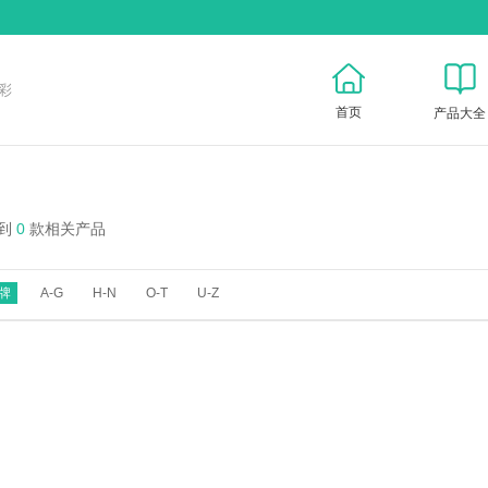
彩
首页
产品大全
到
0
款相关产品
牌
A-G
H-N
O-T
U-Z