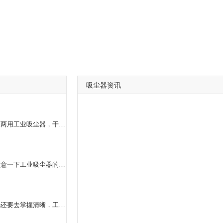
吸尘器资讯
许多顾客在选购工业吸尘器的情况下，都是会去挑选干湿两用工业吸尘器，干湿两用工业吸尘器的作用是十分多的，它不*能够 合适干躁的地区应用，与此同时在较为湿的路面也是能够 应用的，并且它吸尘土的实际效果是十分非常好的，**重要的是干湿两用工业吸尘器，应用的情况下沒有噪声。
假如大伙儿要想增加工业吸尘器的使用期限，那麼还要留意一下工业吸尘器的维护保养方式 ，较早大伙儿要把工业吸尘器的除尘袋卸下来，去开展清理，那样能够 确保吸尘土的实际效果，假如工业吸尘器在没有应用的状况下，那麼大伙儿能够 把它的开关电源关掉放到干躁的部位上。
选购了工业吸尘器的客户，针对工业吸尘器的原理大伙儿还要去掌握清晰，工业吸尘器在工作中的情况下是根据里边的零配件来吸咐气体里边的尘土，做到一个除尘的功效，工业吸尘器在应用的情况下是十分便捷的，吸尘土的实际效果也比较好。