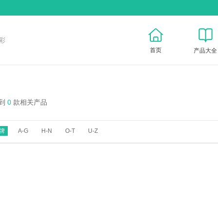
彩
首页
产品大全
到
0
款相关产品
牌
A-G
H-N
O-T
U-Z