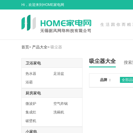
Hi，欢迎来到HOME家电网
生活因你而精
首页
产品大全
吸尘器
>
>
吸尘器大全
搜索
卫浴家电
热水器
足浴盆
品牌 ：
全部品
浴霸
厨房家电
微波炉
空气炸锅
集成灶
洗碗机
破壁机
小家电