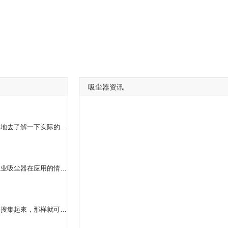
吸尘器资讯
吸尘器类型是十分多的，我们在购买的情况下一定要好好地去了解一下实际的种类。干湿两用吸尘器便是十分非常好的商品，这款商品可用的范畴是较为广的，既能够 干着用还可以湿着用，并且在应用的情况下也是较为安全性，一般都不容易发生安全生产事故。假如大伙儿要选购得话，就应当要挑选适合的品牌。
针对工业吸尘器的规范，大伙儿还要去了解一下，前提工业吸尘器在应用的情况下噪声不能很大，不能危害大家的一切正常日常生活，次之，工业吸尘器吸尘土的实际效果一定要好一点，不能够让气体里边还存在尘土，自然工业吸尘器应用的使用寿命还要久一点。
工业用吸尘器关键的功效便是将在生产过程中造成的废料搜集起來，那样就可以将气体开展过虑和演变，与此同时还能够清理全部办公环境，这跟人力清理比起來，会便捷许多。如今的工业吸尘器的应用范畴愈来愈广了，不但能够 清理垃圾，有的还能够吸引住许多颗粒物废弃物，有害有危害的汽体也可以消化吸收，例如在纺织业中，还能够回些催化反应物等，这类环保机械对除灰十分的合理。