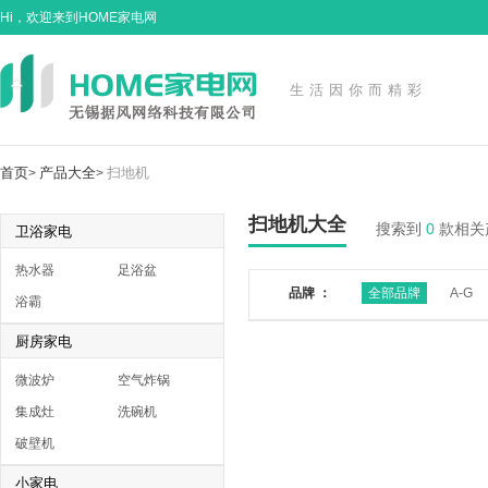
Hi，欢迎来到HOME家电网
生活因你而精彩
首页
产品大全
扫地机
>
>
扫地机大全
搜索到
0
款相关
卫浴家电
热水器
足浴盆
品牌 ：
全部品牌
A-G
浴霸
厨房家电
微波炉
空气炸锅
集成灶
洗碗机
破壁机
小家电