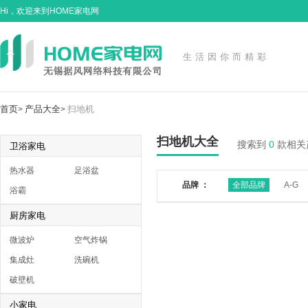
Hi，欢迎来到HOME家电网
生活因你而精彩
首页
产品大全
扫地机
>
>
扫地机大全
搜索到
0
款相关
卫浴家电
热水器
足浴盆
品牌 ：
全部品牌
A-G
浴霸
厨房家电
微波炉
空气炸锅
集成灶
洗碗机
破壁机
小家电