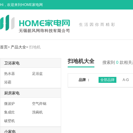
Hi，欢迎来到HOME家电网
生活因你而精彩
首页
产品大全
扫地机
>
>
扫地机大全
搜索到
0
款相关
卫浴家电
热水器
足浴盆
品牌 ：
全部品牌
A-G
浴霸
厨房家电
微波炉
空气炸锅
集成灶
洗碗机
破壁机
小家电