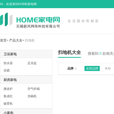
Hi，欢迎来到HOME家电网
生活因你而精彩
首页
产品大全
扫地机
>
>
扫地机大全
搜索到
0
款相关
卫浴家电
热水器
足浴盆
品牌 ：
全部品牌
A-G
浴霸
厨房家电
微波炉
空气炸锅
集成灶
洗碗机
破壁机
小家电