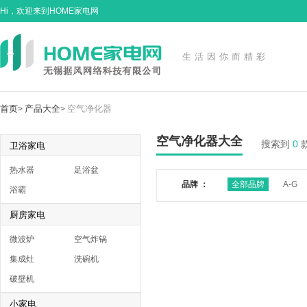
Hi，欢迎来到HOME家电网
生活因你而精彩
首页
产品大全
空气净化器
>
>
空气净化器大全
搜索到
0
卫浴家电
热水器
足浴盆
品牌 ：
全部品牌
A-G
浴霸
厨房家电
微波炉
空气炸锅
集成灶
洗碗机
破壁机
小家电