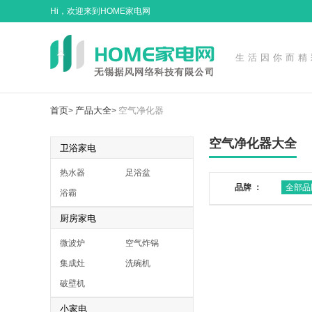
Hi，欢迎来到HOME家电网
生活因你而精
首页
产品大全
空气净化器
>
>
空气净化器大全
卫浴家电
热水器
足浴盆
品牌 ：
全部品
浴霸
厨房家电
微波炉
空气炸锅
集成灶
洗碗机
破壁机
小家电