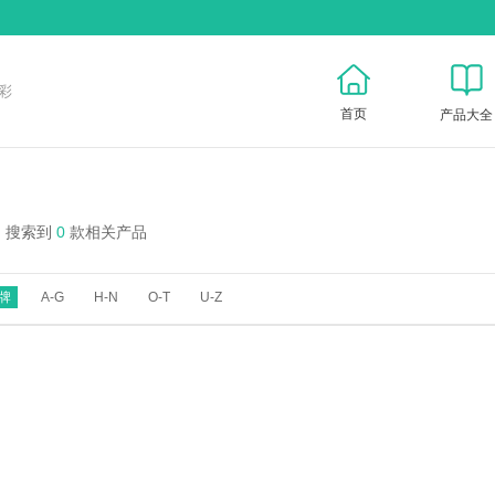
彩
首页
产品大全
搜索到
0
款相关产品
牌
A-G
H-N
O-T
U-Z