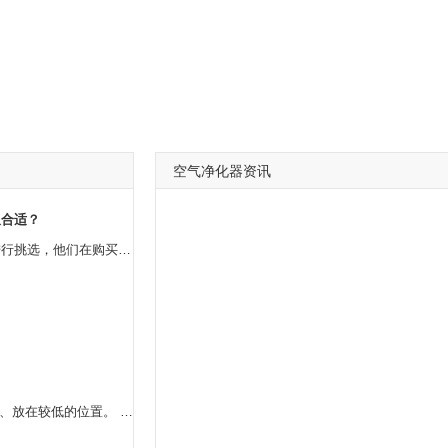
空气净化器资讯
久合适？
现在的一些家庭在购买空气净化器的时候不知道要怎么进行挑选，他们在购买的时候特别纠结，其实现在市场上空气净化器有很多种类，购买**多的还是小米空气净化器，这款净化器的噪音小，功能多，使用起来也是比较方便的。这款净化器是可以一直开着，可以开一天，但不要每一天都是24小时开着。
在室内，空气净化器应该放在更合适的地方。 1、放在较低的位置。 对一般家庭环境而言，位置较低的地方容易沉积细菌病毒和灰尘，空气净化器的排污量要低一些，同时比较好留出30厘米的空间。 2、放置在台面上。 如家中有人吸烟，建议将空气净化器放置在台面上，美观的外形不*能作装饰，而且能更有效地吸附空气中的烟粒。 3、放在房间的中央。 把空气净化器放在房间中间可以有效地让空气净化器进行吸入和排放空气，让净化效果更好，机器净化后的空气可以很好的排出，然后流通到室内的各个地方。