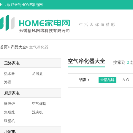
Hi，欢迎来到HOME家电网
生活因你而精彩
首页
产品大全
空气净化器
>
>
空气净化器大全
搜索到
0
卫浴家电
热水器
足浴盆
品牌 ：
全部品牌
A-G
浴霸
厨房家电
微波炉
空气炸锅
集成灶
洗碗机
破壁机
小家电