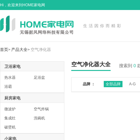
Hi，欢迎来到HOME家电网
生活因你而精彩
首页
产品大全
空气净化器
>
>
空气净化器大全
搜索到
0
卫浴家电
热水器
足浴盆
品牌 ：
全部品牌
A-G
浴霸
厨房家电
微波炉
空气炸锅
集成灶
洗碗机
破壁机
小家电