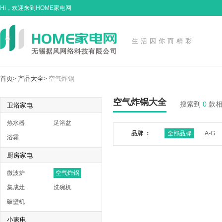
Hi，欢迎来到HOME家电网
生活因你而精彩
首页
产品大全
空气炸锅
>
>
空气炸锅大全
搜索到
0
款
卫浴家电
热水器
足浴盆
品牌 ：
全部品牌
A-G
浴霸
厨房家电
微波炉
空气炸锅
集成灶
洗碗机
破壁机
小家电