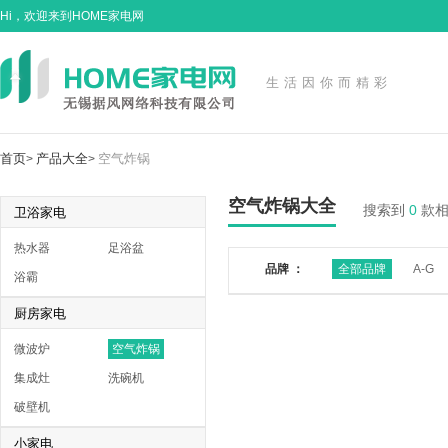
Hi，欢迎来到HOME家电网
生活因你而精彩
首页
产品大全
空气炸锅
>
>
空气炸锅大全
搜索到
0
款
卫浴家电
热水器
足浴盆
品牌 ：
全部品牌
A-G
浴霸
厨房家电
微波炉
空气炸锅
集成灶
洗碗机
破壁机
小家电