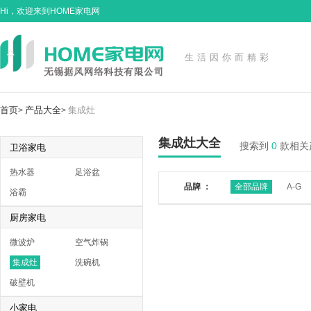
Hi，欢迎来到HOME家电网
生活因你而精彩
首页
产品大全
集成灶
>
>
集成灶大全
搜索到
0
款相关
卫浴家电
热水器
足浴盆
品牌 ：
全部品牌
A-G
浴霸
厨房家电
微波炉
空气炸锅
集成灶
洗碗机
破壁机
小家电