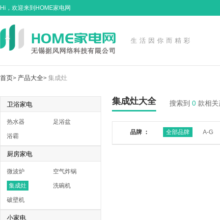
Hi，欢迎来到HOME家电网
生活因你而精彩
首页
产品大全
集成灶
>
>
集成灶大全
搜索到
0
款相关
卫浴家电
热水器
足浴盆
品牌 ：
全部品牌
A-G
浴霸
厨房家电
微波炉
空气炸锅
集成灶
洗碗机
破壁机
小家电