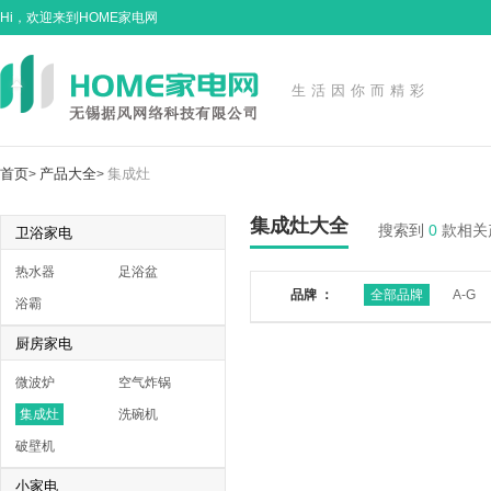
Hi，欢迎来到HOME家电网
生活因你而精彩
首页
产品大全
集成灶
>
>
集成灶大全
搜索到
0
款相关
卫浴家电
热水器
足浴盆
品牌 ：
全部品牌
A-G
浴霸
厨房家电
微波炉
空气炸锅
集成灶
洗碗机
破壁机
小家电