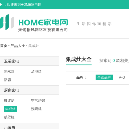
Hi，欢迎来到HOME家电网
生活因你而精彩
首页
产品大全
集成灶
>
>
集成灶大全
搜索到
0
款相关
卫浴家电
热水器
足浴盆
品牌 ：
全部品牌
A-G
浴霸
厨房家电
微波炉
空气炸锅
集成灶
洗碗机
破壁机
小家电