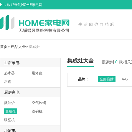
Hi，欢迎来到HOME家电网
生活因你而精彩
首页
产品大全
集成灶
>
>
集成灶大全
搜索到
0
款相关
卫浴家电
热水器
足浴盆
品牌 ：
全部品牌
A-G
浴霸
厨房家电
微波炉
空气炸锅
集成灶
洗碗机
破壁机
小家电