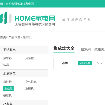
Hi，欢迎来到HOME家电网
生活因你而精彩
首页
产品大全
集成灶
>
>
集成灶大全
搜索到
0
款相关
卫浴家电
热水器
足浴盆
品牌 ：
全部品牌
A-G
浴霸
厨房家电
微波炉
空气炸锅
集成灶
洗碗机
破壁机
小家电