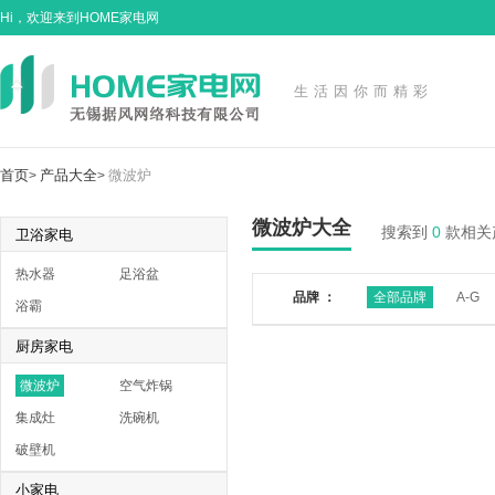
Hi，欢迎来到HOME家电网
生活因你而精彩
首页
产品大全
微波炉
>
>
微波炉大全
搜索到
0
款相关
卫浴家电
热水器
足浴盆
品牌 ：
全部品牌
A-G
浴霸
厨房家电
微波炉
空气炸锅
集成灶
洗碗机
破壁机
小家电