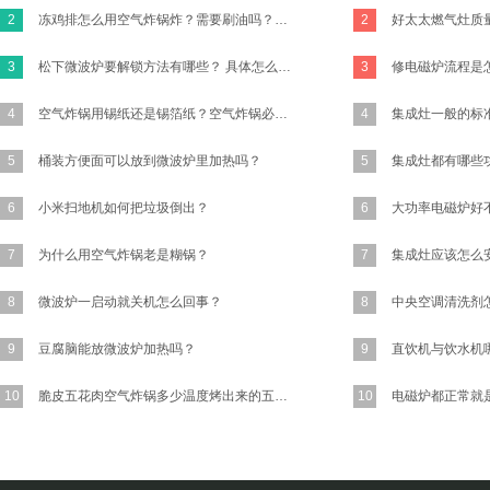
2
冻鸡排怎么用空气炸锅炸？需要刷油吗？怎么做才好吃有味道？买新鲜的鸡胸肉的话怎么做？
2
3
松下微波炉要解锁方法有哪些？ 具体怎么操作？
3
4
空气炸锅用锡纸还是锡箔纸？空气炸锅必须要放锡纸吗?
4
5
桶装方便面可以放到微波炉里加热吗？
5
集成灶都有哪些
6
小米扫地机如何把垃圾倒出？
6
7
为什么用空气炸锅老是糊锅？
7
集成灶应该怎么
8
微波炉一启动就关机怎么回事？
8
9
豆腐脑能放微波炉加热吗？
9
10
脆皮五花肉空气炸锅多少温度烤出来的五花肉又香又脆？
10