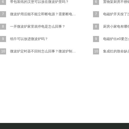
6
带包装纸的汉堡可以放在微波炉里吗？
6
7
微波炉用后能不能立即断电源？需要断电源吗?
7
8
一开微波炉家里就停电是怎么回事？
8
厨房小家电有哪
9
纸巾可以放进微波炉吗？
9
10
微波炉定时器不回转怎么回事？微波炉制热是正常的！
10