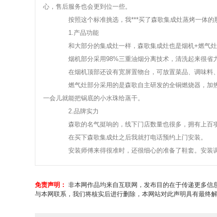
心，售后服务也会更到位一些。
按照这个标准挑选，我***买了森歌集成灶蒸烤一体的那
1.产品功能
和大部分的集成灶一样，森歌集成灶也是烟机+燃气灶
烟机部分采用98%三重油烟分离技术，清洗起来很省力;
在烟机顶部还设有宽屏置物台，可放置菜品、调味料、
燃气灶部分采用的是森歌自主研发的全铜燃烧器，加热速度
一会儿就能把锅底的小水珠给蒸干。
2.品牌实力
森歌的名气挺响的，线下门店数量也很多，拥有上百项
在买下森歌集成灶之后我就打电话预约上门安装。
安装师傅来得很准时，还很细心的准备了鞋套。安装调
免责声明：
非本网作品均来自互联网，发布目的在于传递更多信息
与本网联系，我们将核实后进行删除，本网站对此声明具有最终