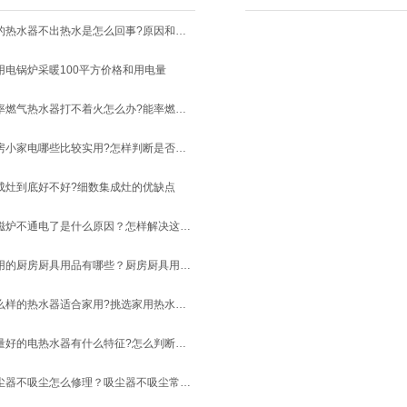
美的热水器不出热水是怎么回事?原因和解决方法
用电锅炉采暖100平方价格和用电量
能率燃气热水器打不着火怎么办?能率燃气热水器常见故障维修
厨房小家电哪些比较实用?怎样判断是否实用?
成灶到底好不好?细数集成灶的优缺点
电磁炉不通电了是什么原因？怎样解决这些问题？
常用的厨房厨具用品有哪些？厨房厨具用品清单
什么样的热水器适合家用?挑选家用热水器需要考虑的因素
质量好的电热水器有什么特征?怎么判断电热水器的质量?
吸尘器不吸尘怎么修理？吸尘器不吸尘常见原因和解决方法