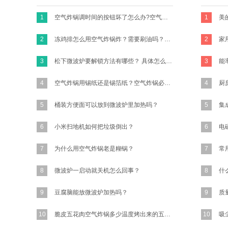
1
空气炸锅调时间的按钮坏了怎么办?空气炸锅的时间转扭不归零咋办？
1
2
冻鸡排怎么用空气炸锅炸？需要刷油吗？怎么做才好吃有味道？买新鲜的鸡胸肉的话怎么做？
2
家
3
松下微波炉要解锁方法有哪些？ 具体怎么操作？
3
4
空气炸锅用锡纸还是锡箔纸？空气炸锅必须要放锡纸吗?
4
5
桶装方便面可以放到微波炉里加热吗？
5
集
6
小米扫地机如何把垃圾倒出？
6
7
为什么用空气炸锅老是糊锅？
7
8
微波炉一启动就关机怎么回事？
8
9
豆腐脑能放微波炉加热吗？
9
10
脆皮五花肉空气炸锅多少温度烤出来的五花肉又香又脆？
10