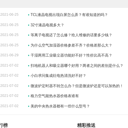
2021-06-25
▪
TCL液晶电视出现白屏怎么弄？有谁知道的吗？
2021-06-25
▪
32寸液晶电视多大？
2021-06-25
▪
等离子电视还了怎么修？给人维修的话要多少钱？
2021-06-25
▪
为什么空气加湿器价格参差不齐？价格差那么大？
2021-06-29
▪
干湿两用工业吸尘器功能好不好？性价比高不高？
2021-07-02
▪
扫地机器人和吸尘器哪个好用？两者之间的差别是什么？
2021-07-02
▪
小白求问集成灶电热清洗好不好？
2021-07-02
▪
微波炉定时器不转怎么办？但是微波炉还是可以加热的！
2021-07-02
▪
格力空气能热水器价格表谁有
2021-07-02
▪
美的中央热水器都有一些什么型号？
行榜
精彩推送