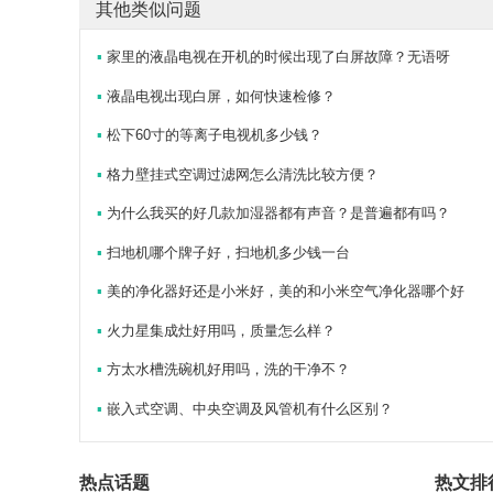
其他类似问题
▪
家里的液晶电视在开机的时候出现了白屏故障？无语呀
▪
液晶电视出现白屏，如何快速检修？
▪
松下60寸的等离子电视机多少钱？
▪
格力壁挂式空调过滤网怎么清洗比较方便？
▪
为什么我买的好几款加湿器都有声音？是普遍都有吗？
▪
扫地机哪个牌子好，扫地机多少钱一台
▪
美的净化器好还是小米好，美的和小米空气净化器哪个好
▪
火力星集成灶好用吗，质量怎么样？
▪
方太水槽洗碗机好用吗，洗的干净不？
▪
嵌入式空调、中央空调及风管机有什么区别？
热点话题
热文排