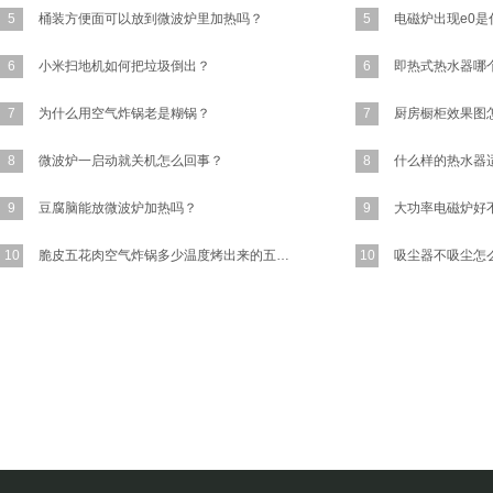
5
桶装方便面可以放到微波炉里加热吗？
5
6
小米扫地机如何把垃圾倒出？
6
7
为什么用空气炸锅老是糊锅？
7
厨房橱柜效果图
8
微波炉一启动就关机怎么回事？
8
9
豆腐脑能放微波炉加热吗？
9
10
脆皮五花肉空气炸锅多少温度烤出来的五花肉又香又脆？
10