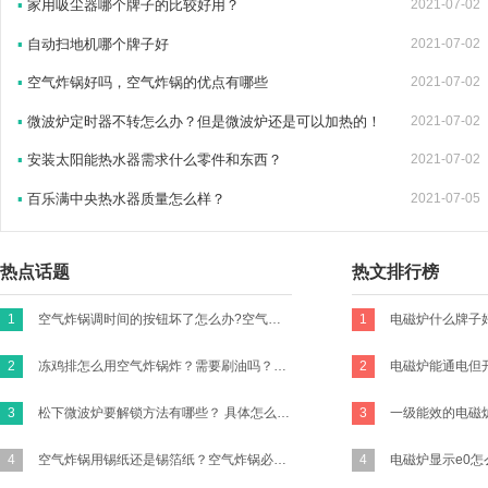
▪
家用吸尘器哪个牌子的比较好用？
2021-07-02
▪
自动扫地机哪个牌子好
2021-07-02
▪
空气炸锅好吗，空气炸锅的优点有哪些
2021-07-02
▪
微波炉定时器不转怎么办？但是微波炉还是可以加热的！
2021-07-02
▪
安装太阳能热水器需求什么零件和东西？
2021-07-02
▪
百乐满中央热水器质量怎么样？
2021-07-05
热点话题
热文排行榜
1
空气炸锅调时间的按钮坏了怎么办?空气炸锅的时间转扭不归零咋办？
1
2
冻鸡排怎么用空气炸锅炸？需要刷油吗？怎么做才好吃有味道？买新鲜的鸡胸肉的话怎么做？
2
3
松下微波炉要解锁方法有哪些？ 具体怎么操作？
3
4
空气炸锅用锡纸还是锡箔纸？空气炸锅必须要放锡纸吗?
4