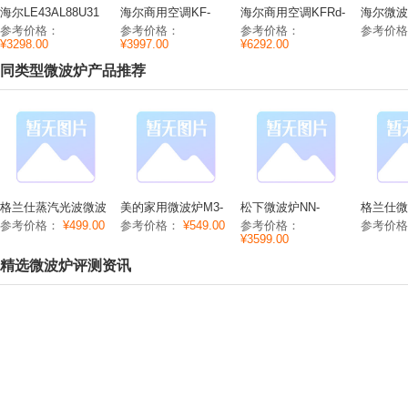
海尔LE43AL88U31
海尔商用空调KF-
海尔商用空调KFRd-
海尔微波炉
液晶电视参数性
50NW/620参数功率/
71NW/620参数功率/
2070M
参考价格：
参考价格：
参考价格：
参考价
能/CPU/内存
能耗/制热
噪音/尺寸制热/制冷/
格
¥3298.00
¥3997.00
¥6292.00
功率
同类型微波炉产品推荐
格兰仕蒸汽光波微波
美的家用微波炉M3-
松下微波炉NN-
格兰仕微
炉G80F23CN1***
L233B功能/参数/价
DS59JB功能/参数/价
G80F23
参考价格：
¥499.00
参考价格：
¥549.00
参考价格：
参考价
(S0)
格
格
R6K(A2
¥3599.00
价格
精选微波炉评测资讯