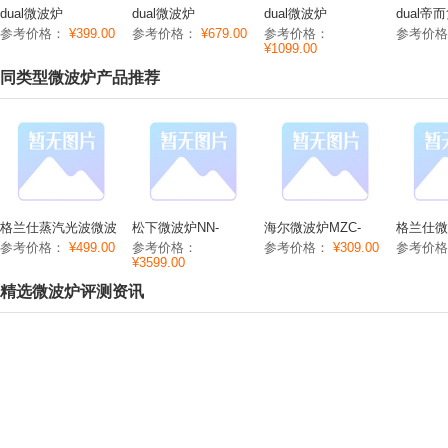
dual微波炉
dual微波炉
dual微波炉
dual
DIK37_DUAL微波炉
DIK22_DUAL微波炉
dik18_DUAL微波炉
波炉dik
参考价格：
¥399.00
参考价格：
¥679.00
参考价格：
参考价
功能/参数/价格
功能/参数/价格
功能/参数/价格
价格
¥1099.00
同类型微波炉产品推荐
格兰仕蒸汽光波微波
松下微波炉NN-
海尔微波炉MZC-
格兰仕微
炉G80F23CN1***
DS59JB功能/参数/价
2070M1功能/参数/价
G80F23
参考价格：
¥499.00
参考价格：
参考价格：
¥309.00
参考价
(S0)
格
格
R6K(A2
¥3599.00
价格
精选微波炉评测资讯