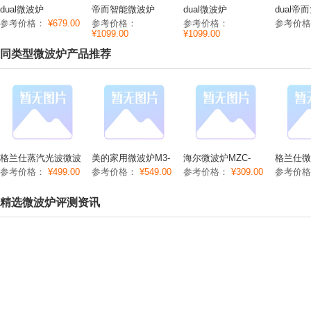
dual微波炉
帝而智能微波炉
dual微波炉
dual
DIK22_DUAL微波炉
DIK01_DUAL微波炉
dik18_DUAL微波炉
波炉dik
参考价格：
¥679.00
参考价格：
参考价格：
参考价
功能/参数/价格
功能/参数/价格
功能/参数/价格
价格
¥1099.00
¥1099.00
同类型微波炉产品推荐
格兰仕蒸汽光波微波
美的家用微波炉M3-
海尔微波炉MZC-
格兰仕微
炉G80F23CN1***
L233B功能/参数/价
2070M1功能/参数/价
G80F23
参考价格：
¥499.00
参考价格：
¥549.00
参考价格：
¥309.00
参考价
(S0)
格
格
R6K(A2
价格
精选微波炉评测资讯