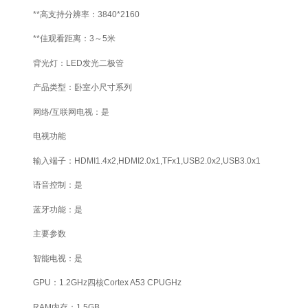
**高支持分辨率：3840*2160
**佳观看距离：3～5米
背光灯：LED发光二极管
产品类型：卧室小尺寸系列
网络/互联网电视：是
电视功能
输入端子：HDMI1.4x2,HDMI2.0x1,TFx1,USB2.0x2,USB3.0x1
语音控制：是
蓝牙功能：是
主要参数
智能电视：是
GPU：1.2GHz四核Cortex A53 CPUGHz
RAM内存：1.5GB