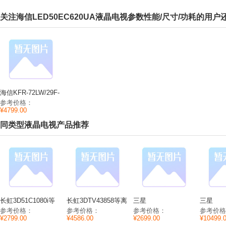
关注海信LED50EC620UA液晶电视参数性能/尺寸/功耗的用户
海信KFR-72LW/29F-
N3立式空调参数功
参考价格：
率/尺寸/能效
¥4799.00
同类型液晶电视产品推荐
长虹3D51C1080i等
长虹3DTV43858等离
三星
三星
离子电视参数尺寸/分
子电视参数性能/尺
PA43H4000AJXXZ
PS60F5
参考价格：
参考价格：
参考价格：
参考价格
辨率/重量
寸/功耗
等离子电视参数
等离子电
¥2799.00
¥4586.00
¥2699.00
¥10499.
CPU/内存/分辨率
率/功耗