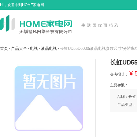
Hi，欢迎来到HOME家电网
生活因你而精彩
首页
产品大全
电视
液晶电视
长虹UD55D6000i液晶电视参数尺寸/分辨率
>
>
>
>
长虹UD5
¥ 
参考报价：
主要参数：
品牌：长虹
产品类型：