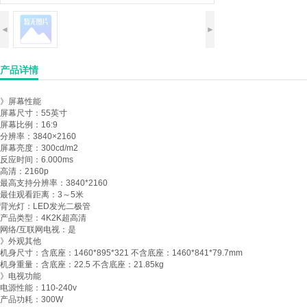
◄
►
产品详情
》屏幕性能
屏幕尺寸：55英寸
屏幕比例：16:9
分辨率：3840×2160
屏幕亮度：300cd/m2
反应时间：6.000ms
高清：2160p
最高支持分辨率：3840*2160
最佳观看距离：3～5米
背光灯：LED发光二极管
产品类型：4K2K超高清
网络/互联网电视：是
》外观其他
机身尺寸：含底座：1460*895*321 不含底座：1460*841*79.7mm
机身重量：含底座：22.5 不含底座：21.85kg
》电视功能
电源性能：110-240v
产品功耗：300W