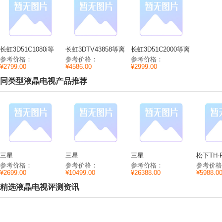
长虹3D51C1080i等
长虹3DTV43858等离
长虹3D51C2000等离
离子电视参数尺寸/分
子电视参数性能/尺
子电视参数分辨
参考价格：
参考价格：
参考价格：
辨率/重量
寸/功耗
率/CPU/内存
¥2799.00
¥4586.00
¥2999.00
同类型液晶电视产品推荐
三星
三星
三星
松下TH-P
PA43H4000AJXXZ
PS60F5000ARXXZ
PS64D8000FJXXZ
等离子电
参考价格：
参考价格：
参考价格：
参考价格
等离子电视参数
等离子电视参数分辨
等离子电视参数性能/
CPU/内
¥2699.00
¥10499.00
¥26388.00
¥5988.0
CPU/内存/分辨率
率/功耗/重量
尺寸/重量
精选液晶电视评测资讯