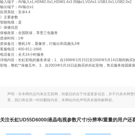
输入端子：AV输入x1,HDMI2.0x1,HDMI1.4x3 同轴x1,VGAx1 USB3.0x1,USB2.0x2
输出端子：AV输出x1
应用系统：安卓4.4
》主要参数
智能电视：是
》保修信息
保修政策：全国联保，享受三包服务
质保时间：1年
质保备注：整机1年，显像管，行输出和高频头3年
客服电话：400-811-1666
电话备注：全天24小时服务
详细内容：长虹彩电的服务承诺：1、自1998年3月15日至2000年5月14日期间购买的
彩电，整机**保修五年。3、自2003年5月16日起购买的长虹彩电，售后服务按国家新
声明：非本网作品均来自互联网，转载目的在于传递更多信息，并不代表本网赞
系，我们将在第一时间删除内容，本网站对此声明具有最终解释权。
关注长虹UD55D6000i液晶电视参数尺寸/分辨率/重量的用户还