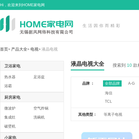
Hi，欢迎来到HOME家电网
生活因你而精彩
首页
产品大全
电视
液晶电视
>
>
>
液晶电视大全
搜索到
10
款
卫浴家电
热水器
足浴盆
品牌 ：
全部品牌
A-G
浴霸
海信
厨房家电
TCL
微波炉
空气炸锅
其他类型：
等离子电视
集成灶
洗碗机
破壁机
小家电