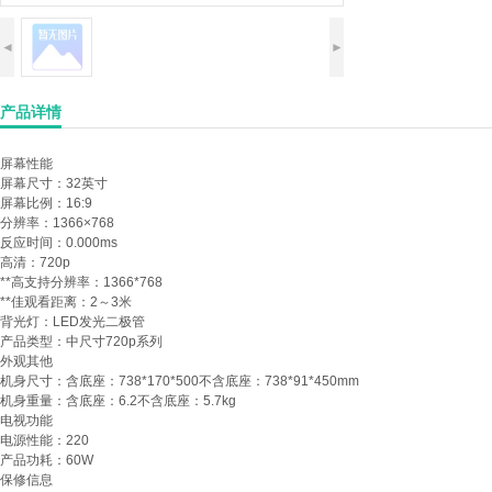
◄
►
产品详情
屏幕性能
屏幕尺寸：
32英寸
屏幕比例：
16:9
分辨率：
1366×768
反应时间：
0.000ms
高清：
720p
**高支持分辨率：
1366*768
**佳观看距离：
2～3米
背光灯：
LED发光二极管
产品类型：
中尺寸720p系列
外观其他
机身尺寸：
含底座：738*170*500不含底座：738*91*450mm
机身重量：
含底座：6.2不含底座：5.7kg
电视功能
电源性能：
220
产品功耗：
60W
保修信息