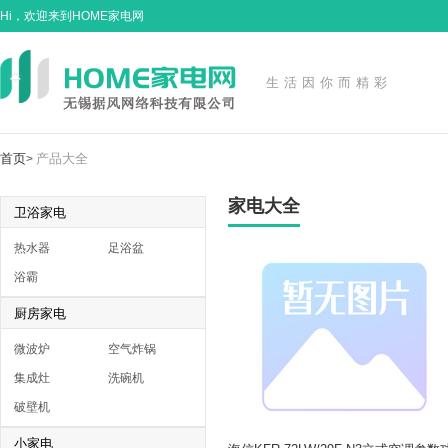
Hi，欢迎来到HOME家电网
生活因你而精彩
首页
产品大全
>
家电大全
卫浴家电
热水器
足浴盆
浴霸
厨房家电
微波炉
空气炸锅
集成灶
洗碗机
破壁机
小家电