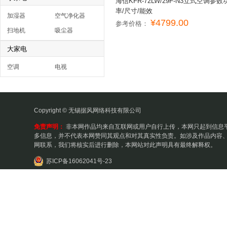
海信KFR-72LW/29F-N3立式空调参数
率/尺寸/能效
加湿器
空气净化器
¥4799.00
参考价格：
扫地机
吸尘器
大家电
空调
电视
Copyright © 无锡据风网络科技有限公司
免责声明：
非本网作品均来自互联网或用户自行上传，本网只起到信息
多信息，并不代表本网赞同其观点和对其真实性负责。如涉及作品内容、
网联系，我们将核实后进行删除，本网站对此声明具有最终解释权。
苏ICP备16062041号-23