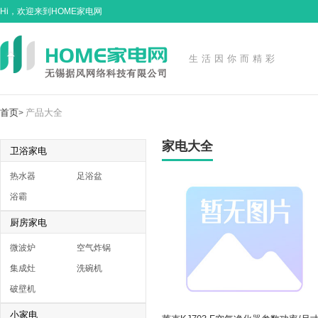
Hi，欢迎来到HOME家电网
生活因你而精彩
首页
产品大全
>
家电大全
卫浴家电
热水器
足浴盆
浴霸
厨房家电
微波炉
空气炸锅
集成灶
洗碗机
破壁机
小家电