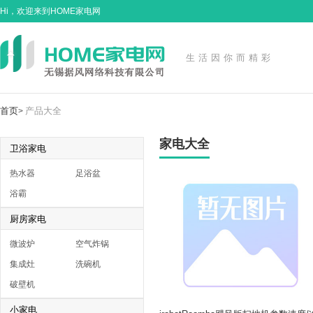
Hi，欢迎来到HOME家电网
生活因你而精彩
首页
产品大全
>
家电大全
卫浴家电
热水器
足浴盆
浴霸
厨房家电
微波炉
空气炸锅
集成灶
洗碗机
破壁机
小家电