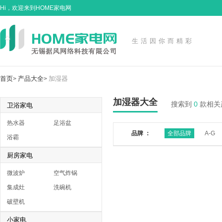
Hi，欢迎来到HOME家电网
生活因你而精彩
首页
产品大全
加湿器
>
>
加湿器大全
搜索到
0
款相关
卫浴家电
热水器
足浴盆
品牌 ：
全部品牌
A-G
浴霸
厨房家电
微波炉
空气炸锅
集成灶
洗碗机
破壁机
小家电