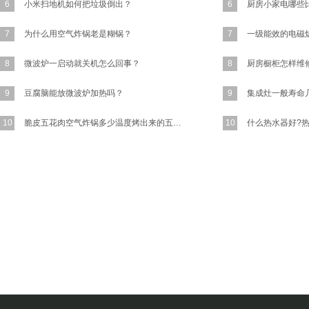
6
小米扫地机如何把垃圾倒出？
6
7
为什么用空气炸锅老是糊锅？
7
8
微波炉一启动就关机怎么回事？
8
9
豆腐脑能放微波炉加热吗？
9
10
脆皮五花肉空气炸锅多少温度烤出来的五花肉又香又脆？
10
什么热水器好?