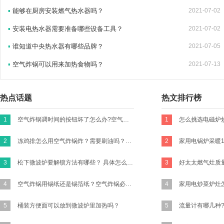
▪
能够在厨房安装燃气热水器吗？
2021-07-02
▪
安装电热水器需要准备哪些设备工具？
2021-07-02
▪
谁知道中央热水器有哪些品牌？
2021-07-05
▪
空气炸锅可以用来加热食物吗？
2021-07-13
热点话题
热文排行榜
1
空气炸锅调时间的按钮坏了怎么办?空气炸锅的时间转扭不归零咋办？
1
2
冻鸡排怎么用空气炸锅炸？需要刷油吗？怎么做才好吃有味道？买新鲜的鸡胸肉的话怎么做？
2
家用电锅炉采暖1
3
松下微波炉要解锁方法有哪些？ 具体怎么操作？
3
4
空气炸锅用锡纸还是锡箔纸？空气炸锅必须要放锡纸吗?
4
5
桶装方便面可以放到微波炉里加热吗？
5
流量计有哪几种