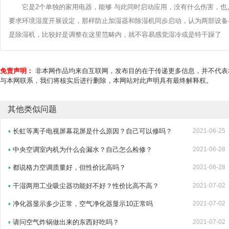
它是2个单独的家用电器，能够 与此同时启动应用，没有什么伤害，
要求环境湿度开展设定，那样防止加湿器和除湿机同歩启动，认为两部设备与
是除湿机，比较好是调整在这里范畴内，就不容易感觉湿冷或是特干躁了
免责声明：
非本网作品均来自互联网，发布目的在于传递更多信息，并不代表
与本网联系，我们将核实后进行删除，本网站对此声明具有最终解释权。
其他类似问题
▪
长虹等离子电视屏幕花屏是什么原因？自己可以修吗？
2021-06-25
▪
中央空调室内机为什么会漏水？自己怎么检修？
2021-06-28
▪
都说格力空调质量好，但性价比高吗？
2021-06-28
▪
干湿两用工业吸尘器功能好不好？性价比高不高？
2021-07-02
▪
净化器显示多少正常，空气净化器显示10正常吗
2021-07-02
▪
请问空气炸锅做出来的东西好吃吗？
2021-07-02